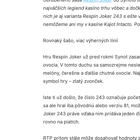
najväčších legiend kasíno trhu vôbec a doč
nich je aj varianta Respin Joker 243 s ešte
nemôžeme ani my v kasíne Kajot Intacto. Poď
Rovnaký šašo, viac výherných línií
Hru Respin Joker už pred rokmi Synot zasa
ovocia. V tomto duchu sa samozrejme nesie a
melóny, čerešne a ďalšie chutné ovocie. Na
symbol hry – zlatý zvonček.
Iste ti už došlo, že číslo 243 označuje počet
sa ale hral iba pôvodnú alebo verziu 81, mož
Joker 243 práve vďaka nim pridáva jeden ďal
rovno na piatich.
RTP pritom stále môže dosahovať hodnoty až