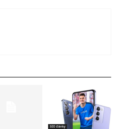
SEO články