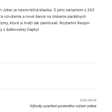
n Joker je nesmrteľná klasika. S jeho variantom s 243
tra vzrušenie a nové šance na získanie parádnych
my, ktoré si hráči tak zamilovali. Rozbehni Respin
ry z šaškovskej čiapky!
Další článek
Výhody uzavření povinného ručení online