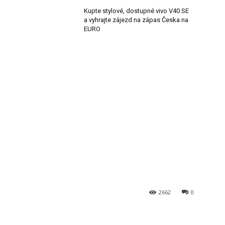
Kupte stylové, dostupné vivo V40 SE
a vyhrajte zájezd na zápas Česka na
EURO