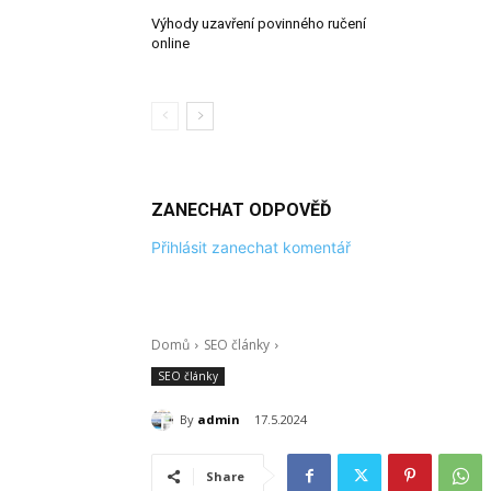
Výhody uzavření povinného ručení
online
ZANECHAT ODPOVĚĎ
Přihlásit zanechat komentář