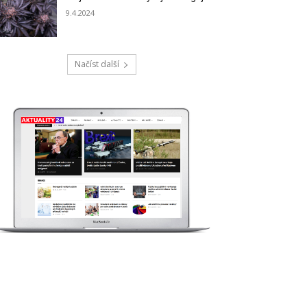
9.4.2024
Načíst další