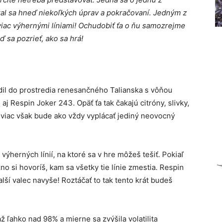
kal sa hneď niekoľkých úprav a pokračovaní. Jedným z
 viac výhernými líniami! Ochudobiť ťa o ňu samozrejme
 sa pozrieť, ako sa hrá!
dil do prostredia renesančného Talianska s vôňou
j Respin Joker 243. Opäť ťa tak čakajú citróny, slivky,
jviac však bude ako vždy vyplácať jediný neovocný
 výherných línií, na ktoré sa v hre môžeš tešiť. Pokiaľ
no si hovoríš, kam sa všetky tie línie zmestia. Respin
ší valec navyše! Roztáčať to tak tento krát budeš
 ľahko nad 98% a mierne sa zvýšila volatilita