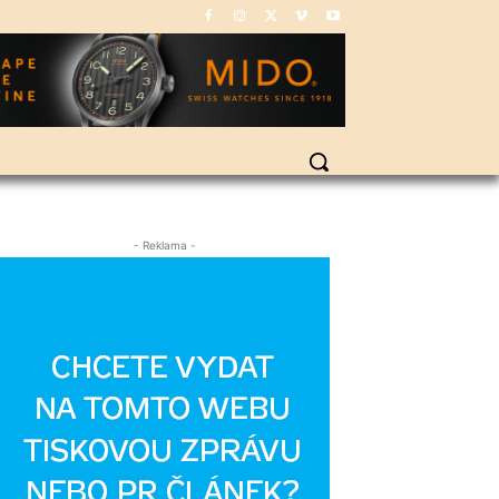
- Reklama -