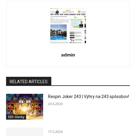
admin
RELATED ARTICLES
Respin Joker 243 | Výhry na 243 spôsobov!
24.6.2024
SEO články
17.5.2024