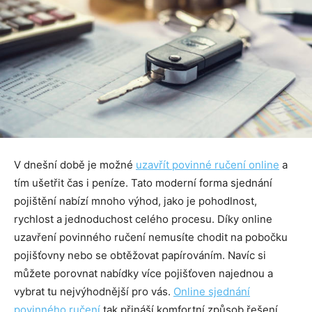
V dnešní době je možné
uzavřít povinn
é
ručení
online
a
tím ušetřit čas i peníze. Tato moderní forma sjednání
pojištění nabízí mnoho výhod, jako je pohodlnost,
rychlost a jednoduchost celého procesu. Díky online
uzavření povinného ručení nemusíte chodit na pobočku
pojišťovny nebo se obtěžovat papírováním. Navíc si
můžete porovnat nabídky více pojišťoven najednou a
vybrat tu nejvýhodnější pro vás.
Online sjednání
povinn
é
ho ručení
tak přináší komfortní způsob řešení