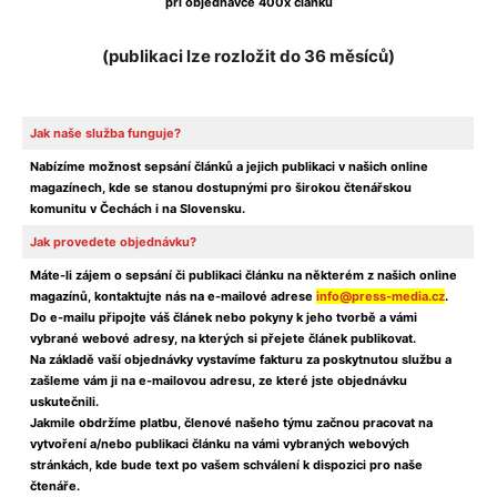
při objednávce 400x článků
(publikaci lze rozložit do 36 měsíců)
Jak naše služba funguje?
Nabízíme možnost sepsání článků a jejich publikaci v našich online
magazínech, kde se stanou dostupnými pro širokou čtenářskou
komunitu v Čechách i na Slovensku.
Jak provedete objednávku?
Máte-li zájem o sepsání či publikaci článku na některém z našich online
magazínů, kontaktujte nás na e-mailové adrese
info@press-media.cz
.
Do e-mailu připojte váš článek nebo pokyny k jeho tvorbě a vámi
vybrané webové adresy, na kterých si přejete článek publikovat.
Na základě vaší objednávky vystavíme fakturu za poskytnutou službu a
zašleme vám ji na e-mailovou adresu, ze které jste objednávku
uskutečnili.
Jakmile obdržíme platbu, členové našeho týmu začnou pracovat na
vytvoření a/nebo publikaci článku na vámi vybraných webových
stránkách, kde bude text po vašem schválení k dispozici pro naše
čtenáře.