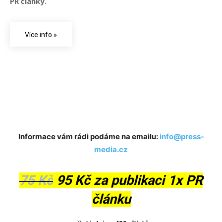
PR články.
Více info »
Press List – přes 1 300 českých
a slovenských magazínů
Informace vám rádi podáme na emailu:
info@press-
media.cz
75 Kč
95 Kč za publikaci 1x PR
článku