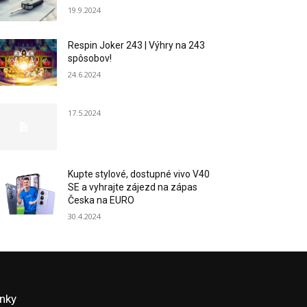
19.9.2024
Respin Joker 243 | Výhry na 243
spôsobov!
24.6.2024
17.5.2024
Kupte stylové, dostupné vivo V40
SE a vyhrajte zájezd na zápas
Česka na EURO
30.4.2024
inky