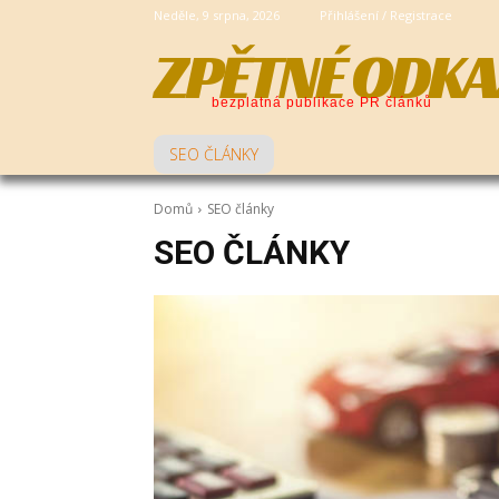
Neděle, 9 srpna, 2026
Přihlášení / Registrace
ZPĚTNÉ ODKA
bezplatná publikace PR článků
SEO ČLÁNKY
Domů
SEO články
SEO ČLÁNKY