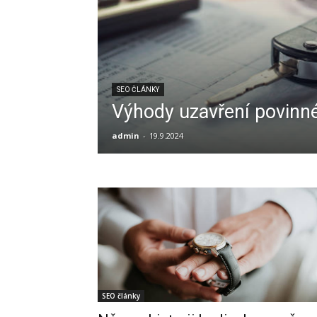
SEO ČLÁNKY
Výhody uzavření povinné
admin
-
19.9.2024
SEO články