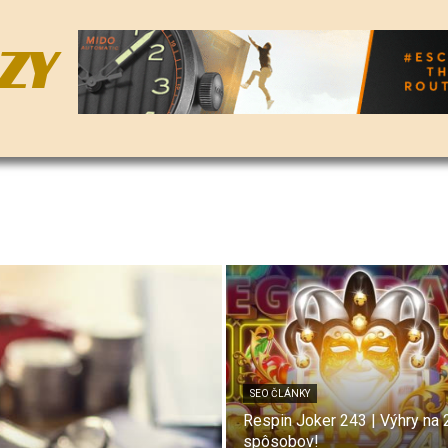
ZY
SEO ČLÁNKY
Respin Joker 243 | Výhry na
spôsobov!