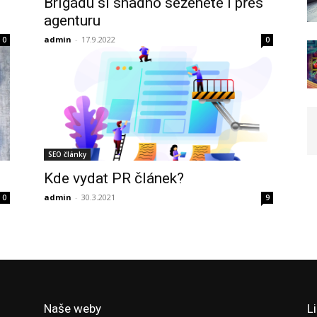
Brigádu si snadno seženete i přes
agenturu
admin
-
17.9.2022
0
0
SEO články
Kde vydat PR článek?
admin
-
30.3.2021
0
9
Naše weby
L