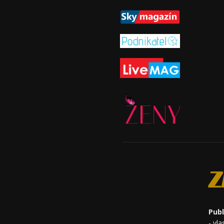
Z
Publ
- vl