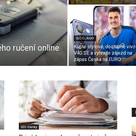
SEO ČLÁNKY
ho ručení online
Kupte stylové, dostupné vivo
V40 SE a vyhrajte zájezd na
zápas Česka na EURO
SEO články