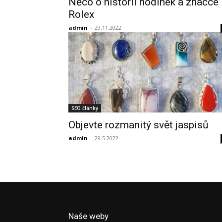
Něco o historii hodinek a značce
Rolex
admin
-
29.11.2022
SEO články
Objevte rozmanitý svět jaspisů
admin
-
29.5.2022
Naše weby