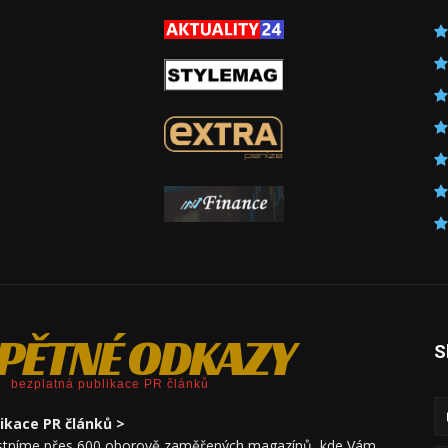
PĚTNÉ ODKAZY
S
bezplatná publikace PR článků
ikace PR článků >
astníme přes 600 oborově zaměřených magazínů, kde Vám