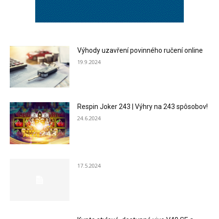
Výhody uzavření povinného ručení online
19.9.2024
Respin Joker 243 | Výhry na 243 spôsobov!
24.6.2024
17.5.2024