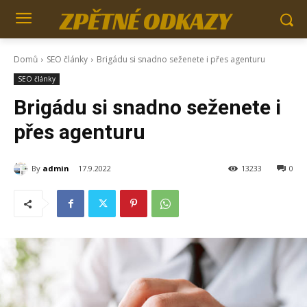
ZPĚTNÉ ODKAZY
Domů
SEO články
Brigádu si snadno seženete i přes agenturu
SEO články
Brigádu si snadno seženete i
přes agenturu
By
admin
17.9.2022
13233
0