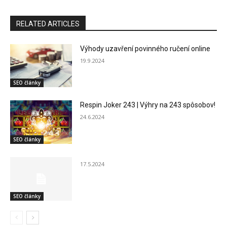
RELATED ARTICLES
Výhody uzavření povinného ručení online
19.9.2024
SEO články
Respin Joker 243 | Výhry na 243 spôsobov!
24.6.2024
SEO články
17.5.2024
SEO články