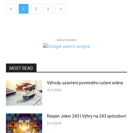
1
2
3
- Advertisment -
MOST READ
Výhody uzavření povinného ručení online
19.9.2024
Respin Joker 243 | Výhry na 243 spôsobov!
24.6.2024