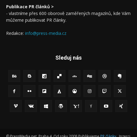
Publikace PR článků >
- vlastníme přes 600 oborově zaměřených magazínů, kde Vám
můžeme publikovat PR články.
Redakce:
info@press-media.cz
Sleduj nás
© PressMedia.net, Praha 4, Od roku 2008 Publikujeme
PR články
, Inzerci