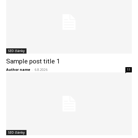
SEO články
Sample post title 1
Author name
-
6.8.2026
11
SEO články