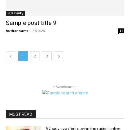
SEO články
Sample post title 9
Author name
-
6.8.2026
11
1
2
3
- Advertisment -
MOST READ
Výhody uzavření povinného ručení online