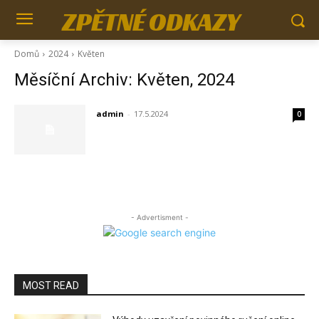
ZPĚTNÉ ODKAZY
Domů
2024
Květen
Měsíční Archiv: Květen, 2024
admin
-
17.5.2024
0
- Advertisment -
MOST READ