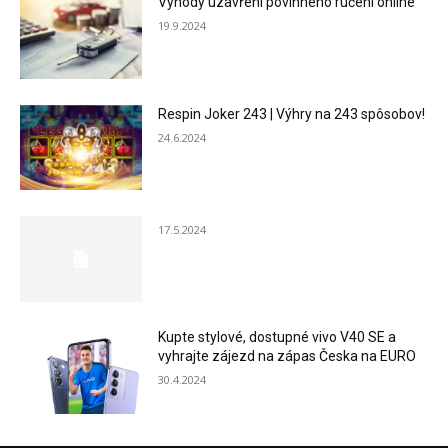
Výhody uzavření povinného ručení online
19.9.2024
Respin Joker 243 | Výhry na 243 spôsobov!
24.6.2024
17.5.2024
Kupte stylové, dostupné vivo V40 SE a
vyhrajte zájezd na zápas Česka na EURO
30.4.2024