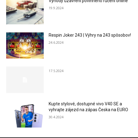
Výhody uzavření povinného ručení online
19.9.2024
Respin Joker 243 | Výhry na 243 spôsobov!
24.6.2024
17.5.2024
Kupte stylové, dostupné vivo V40 SE a
vyhrajte zájezd na zápas Česka na EURO
30.4.2024