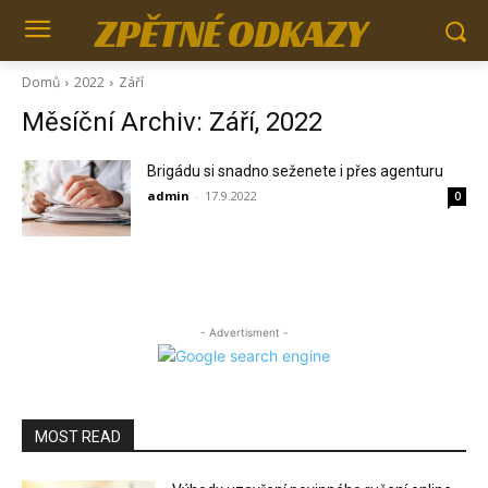
ZPĚTNÉ ODKAZY
Domů
2022
Září
Měsíční Archiv: Září, 2022
Brigádu si snadno seženete i přes agenturu
admin
-
17.9.2022
0
- Advertisment -
MOST READ